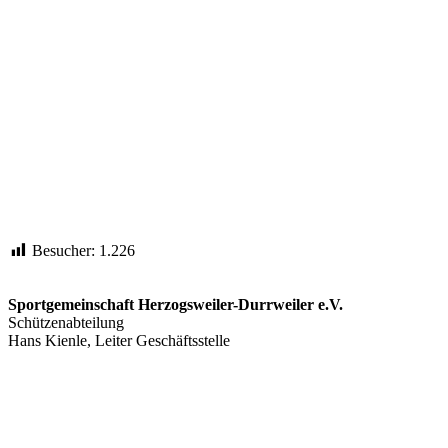
Besucher:
1.226
Sportgemeinschaft Herzogsweiler-Durrweiler e.V.
Schützenabteilung
Hans Kienle, Leiter Geschäftsstelle
info@sabt-durrweiler.de
Telefon Hans Kienle: 07445/1741
Telefon Schützenhaus: 07445/2345