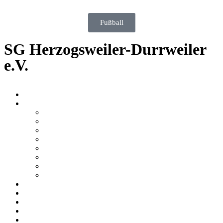
Fußball
SG Herzogsweiler-Durrweiler
e.V.
Home
Über Uns
Organigramm
Chronik
Disziplinen
Schießstände
Barrierefreiheit
Mitglied werden
Tradition
News-Archiv
Termine
Standbelegung
Ergebnisse
Jugend
Verbände