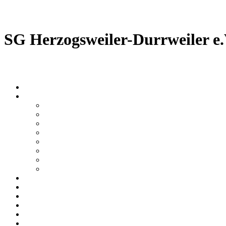
SG Herzogsweiler-Durrweiler e.
Home
Über Uns
Organigramm
Chronik
Disziplinen
Schießstände
Barrierefreiheit
Mitglied werden
Tradition
News-Archiv
Termine
Standbelegung
Ergebnisse
Jugend
Verbände
Galerie