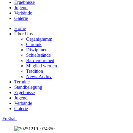
Ergebnisse
Jugend
Verbände
Galerie
Home
Über Uns
Organigramm
Chronik
Disziplinen
Schießstände
Barrierefreiheit
Mitglied werden
Tradition
News-Archiv
Termine
Standbelegung
Ergebnisse
Jugend
Verbände
Galerie
Fußball