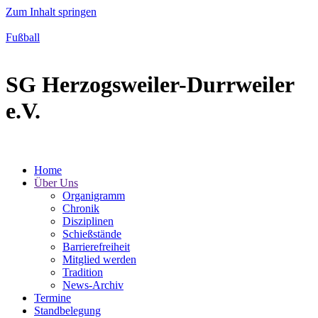
Zum Inhalt springen
Fußball
SG Herzogsweiler-Durrweiler
e.V.
Home
Über Uns
Organigramm
Chronik
Disziplinen
Schießstände
Barrierefreiheit
Mitglied werden
Tradition
News-Archiv
Termine
Standbelegung