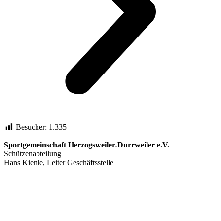
Besucher:
1.335
Sportgemeinschaft Herzogsweiler-Durrweiler e.V.
Schützenabteilung
Hans Kienle, Leiter Geschäftsstelle
info@sabt-durrweiler.de
Telefon Hans Kienle: 07445/1741
Telefon Schützenhaus: 07445/2345