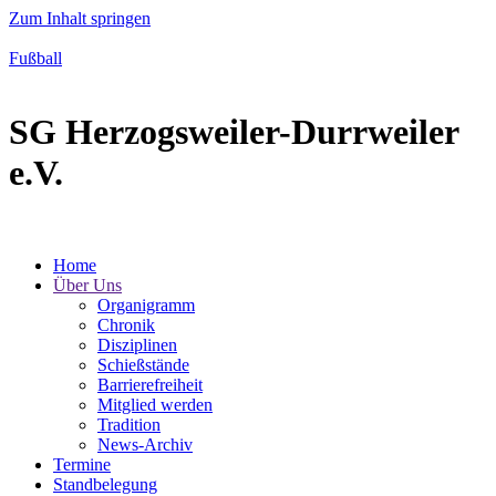
Zum Inhalt springen
Fußball
SG Herzogsweiler-Durrweiler
e.V.
Home
Über Uns
Organigramm
Chronik
Disziplinen
Schießstände
Barrierefreiheit
Mitglied werden
Tradition
News-Archiv
Termine
Standbelegung