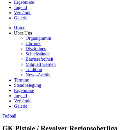
Ergebnisse
Jugend
Verbände
Galerie
Home
Über Uns
Organigramm
Chronik
Disziplinen
Schießstände
Barrierefreiheit
Mitglied werden
Tradition
News-Archiv
Termine
Standbelegung
Ergebnisse
Jugend
Verbände
Galerie
Fußball
GK Pistole / Revolver Regionsoberliga